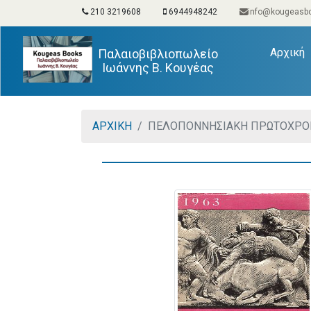
210 3219608
6944948242
info@kougeasbo
(
Αρχική
Παλαιοβιβλιοπωλείο
Ιωάννης Β. Κουγέας
ΑΡΧΙΚΗ
ΠΕΛΟΠΟΝΝΗΣΙΑΚΗ ΠΡΩΤΟΧΡΟΝ